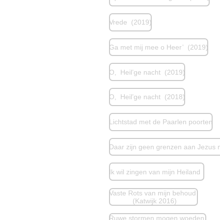
Vrede (2019)
Ga met mij mee o Heer’ (2019)
O, Heil’ge nacht (2019)
O, Heil’ge nacht (2018)
Lichtstad met de Paarlen poorten
Daar zijn geen grenzen aan Jezus
Ik wil zingen van mijn Heiland
Vaste Rots van mijn behoud
(Katwijk 2016)
Ruwe stormen mogen woeden