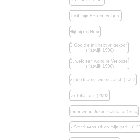
Ik wil mijn Heiland volgen
Blijf bij mij Heer'
O God die mij hebt vrijgekocht
(Katwijk 1998)
O, welk een wond're Verlosser
(Katwijk 1998)
Gij die kroonjuwelen zoekt (2002)
De Tollenaar (2002)
Teder wend Jezus zich tot u (Solo)
‘k Stond eens stil op mijn pad. (19