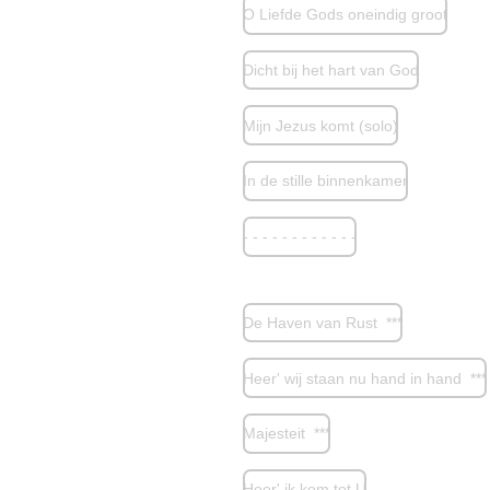
O Liefde Gods oneindig groot
Dicht bij het hart van God
Mijn Jezus komt (solo)
In de stille binnenkamer
- - - - - - - - - - - -
De Haven van Rust ***
Heer' wij staan nu hand in hand ***
Majesteit ***
Heer' ik kom tot U