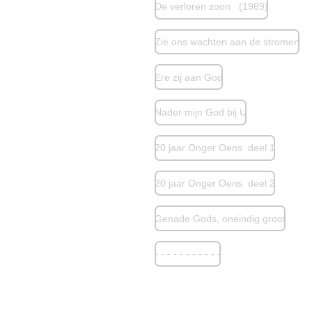
De verloren zoon (1989)
Zie ons wachten aan de stromen
Ere zij aan God
Nader mijn God bij U
20 jaar Onger Oens deel 1
20 jaar Onger Oens deel 2
Genade Gods, oneindig groot
- - - - - - - - - - -