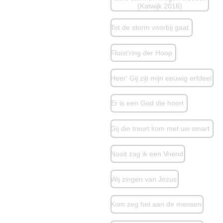
(Katwijk 2016)
Tot de storm voorbij gaat
Fluist’ring der Hoop
Heer' Gij zijt mijn eeuwig erfdeel
Er is een God die hoort
Gij die treurt kom met uw smart
Nooit zag ik een Vriend
Wij zingen van Jezus
Kom zeg het aan de mensen