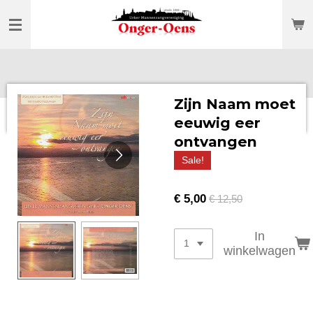
Ga
direct
naar
de
hoofdinhoud
Zijn Naam moet
eeuwig eer
ontvangen
Sale!
€ 5,00
€ 12,50
In
winkelwagen