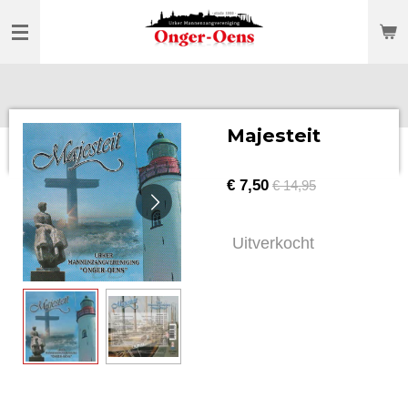
Ga
direct
naar
de
hoofdinhoud
Majesteit
€ 7,50
€ 14,95
Uitverkocht